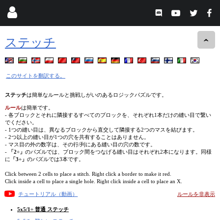
ステッチ
このサイトを翻訳する。
ステッチ
は簡単なルールと挑戦しがいのあるロジックパズルです。
ルール
は簡単です。
- 各ブロックとそれに隣接するすべてのブロックを、それぞれ1本だけの縫い目で繋い
でください。
- 1つの縫い目は、異なるブロックから直交して隣接する2つのマスを結びます。
- 2つ以上の縫い目が1つの穴を共有することはありません。
- マス目の外の数字は、その行/列にある縫い目の穴の数です。
-
「2÷」
のパズルでは、ブロック間をつなげる縫い目はそれぞれ2本になります。同様
に
「3÷」
のパズルでは3本です。
Click between 2 cells to place a stitch. Right click a border to make it red.
Click inside a cell to place a single hole. Right click inside a cell to place an X.
チュートリアル（動画）
ルールを非表示
5x5/1÷ 普通 ステッチ