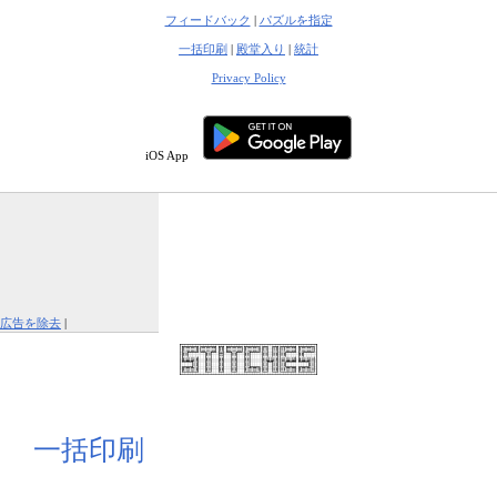
フィードバック
|
パズルを指定
一括印刷
|
殿堂入り
|
統計
Privacy Policy
iOS App
広告を除去
|
この広告を報告する
一括印刷