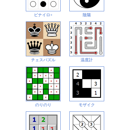
ビナイロ+
陰陽
チェスパズル
温度計
のりのり
モザイク